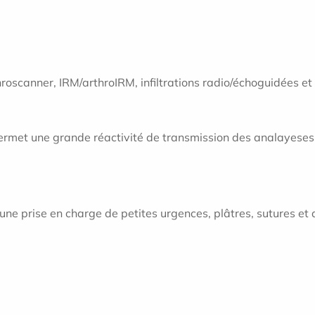
hroscanner, IRM/arthroIRM, infiltrations radio/échoguidées e
s permet une grande réactivité de transmission des analayese
 une
prise en charge de petites urgences, plâtres, sutures et