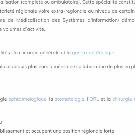
talisation (complète ou ambulatoire). Cette spécialité const
otoriété régionale voire extra-régionale au niveau de certain
e de Médicalisation des Systèmes d'Information) démont
 volumes d’activité.
ités : la chirurgie générale et la
gastro-entérologie
.
place depuis plusieurs années une collaboration de plus en pl
rgie
ophtalmologique
, la
stomatologie
, l’
ORL
et la
chirurgie 
u
ablissement et occupent une position régionale forte