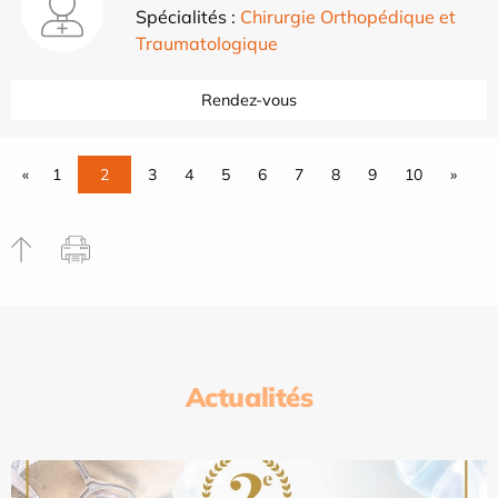
Spécialités :
Chirurgie Orthopédique et
Traumatologique
Rendez-vous
«
1
2
3
4
5
6
7
8
9
10
»
Actualités