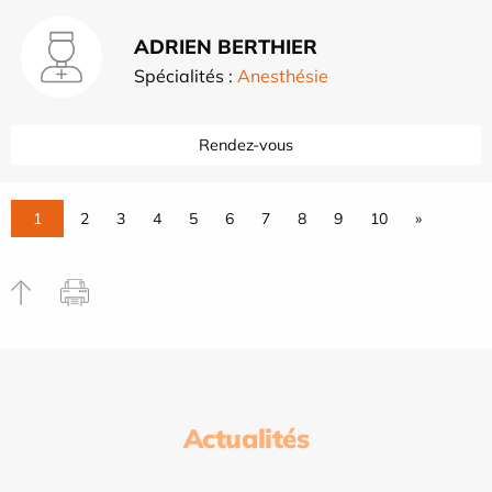
ADRIEN BERTHIER
Spécialités :
Anesthésie
Rendez-vous
1
2
3
4
5
6
7
8
9
10
»
Actualités