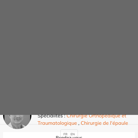
Traumatologique
,
Chirurgie de la Hanche
et du Genou
,
Chirurgie de la Hanche
Rendez-vous
Mélanie ARNAUD-BRACHET
Spécialités :
Chirurgie Maxillo-faciale
,
Stomatologie
Rendez-vous
Richard ASWAD
Spécialités :
Chirurgie Orthopédique et
Traumatologique
,
Chirurgie de l'épaule
FR
EN
Rendez-vous