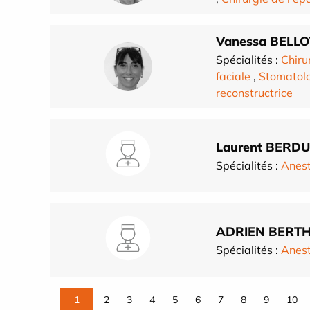
Vanessa BELL
Spécialités :
Chiru
faciale
,
Stomatol
reconstructrice
Laurent BERD
Spécialités :
Anest
ADRIEN BERTH
Spécialités :
Anest
1
2
3
4
5
6
7
8
9
10