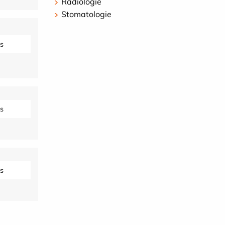
Radiologie
Stomatologie
s
s
s