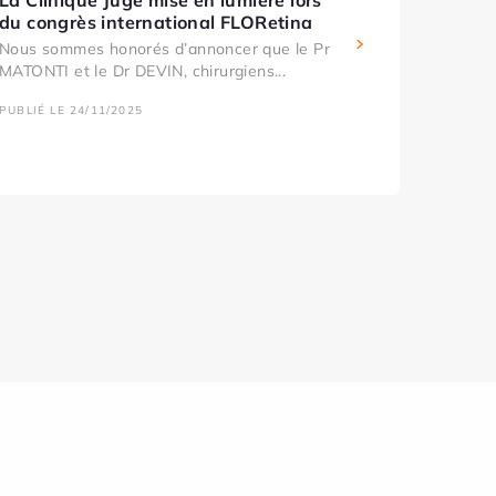
La Clinique Juge mise en lumière lors
du congrès international FLORetina
Nous sommes honorés d’annoncer que le Pr
MATONTI et le Dr DEVIN, chirurgiens...
PUBLIÉ LE 24/11/2025