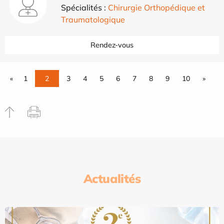
Spécialités :
Chirurgie Orthopédique et
Traumatologique
Rendez-vous
«
1
2
3
4
5
6
7
8
9
10
»
Actualités