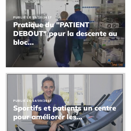
PUBLIÉ LE 25/10/2017
Pratique du "PATIENT
DEBOUT" pour la descente au
bloc...
PUBLIÉ LE 14/09/2017
Sportifs et patients un centre
pour améliorer les...