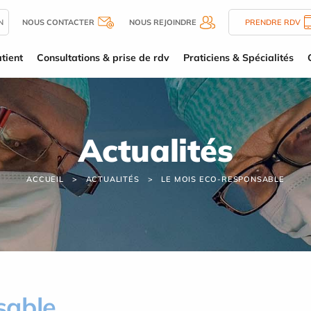
N
NOUS CONTACTER
NOUS REJOINDRE
PRENDRE RDV
tient
Consultations & prise de rdv
Praticiens & Spécialités
Actualités
ACCUEIL
ACTUALITÉS
LE MOIS ECO-RESPONSABLE
sable