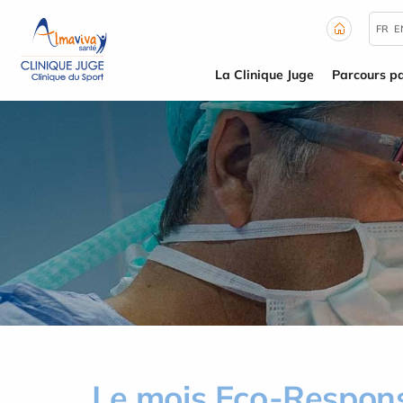
Panneau de gestion des cookies
FR
E
La Clinique Juge
Parcours pa
Le mois Eco-Respon