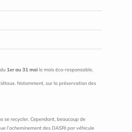
é du
1
er
au 31
mai
le mois éco-responsable.
ociétaux. Notamment, sur la préservation des
pas se recycler. Cependant, beaucoup de
i que l’acheminement des DASRI par véhicule