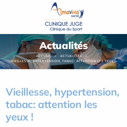
Panneau de gestion des cookies
Actualités
ACCUEIL
ACTUALITÉS
VIEILLESSE, HYPERTENSION, TABAC: ATTENTION LES YEUX !
Vieillesse, hypertension,
tabac: attention les
yeux !