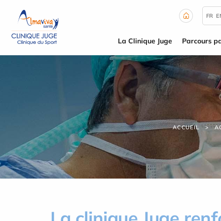
Panneau de gestion des cookies
FR
E
La Clinique Juge
Parcours pa
ACCUEIL
A
La clinique Juge ren