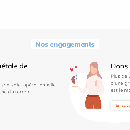
Nos engagements
iétale de
Dons 
Plus de
d'une gr
sversale, opérationnelle
est le m
che du terrain.
En savo