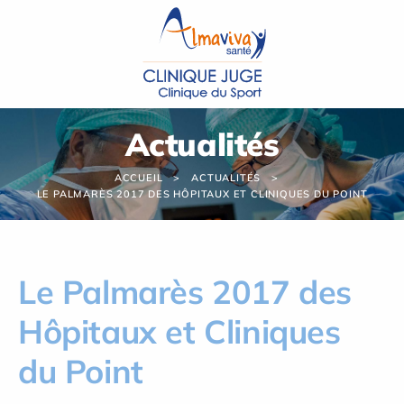
Panneau de gestion des cookies
Actualités
ACCUEIL
ACTUALITÉS
LE PALMARÈS 2017 DES HÔPITAUX ET CLINIQUES DU POINT
Le Palmarès 2017 des
Hôpitaux et Cliniques
du Point