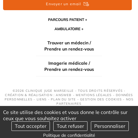
Envoyer un email
PARCOURS PATIENT
AMBULATOIRE
Trouver un médecin /
Prendre un rendez-vous
Imagerie médicale /
Prendre un rendez-vous
©2026 CLINIQUE JUGE MARSEILLE - TOUS DROITS RÉSERVÉS -
CRÉATION & RÉALISATION : ANSWEB -
MENTIONS LÉGALES
-
DONNÉES
PERSONNELLES
-
LIENS
-
PLAN DU SITE
-
GESTION DES COOKIES
-
NOS
PARTENAIRES
Ce site utilise des cookies et vous donne le contrôle sur
ceux que vous souhaitez activer
Tout accepter
Tout refuser
Personnaliser
Politique de confidentialité