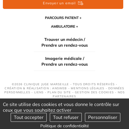
Envoyer un email
PARCOURS PATIENT
AMBULATOIRE
Trouver un médecin /
Prendre un rendez-vous
Imagerie médicale /
Prendre un rendez-vous
©2026 CLINIQUE JUGE MARSEILLE - TOUS DROITS RÉSERVÉS -
CRÉATION & RÉALISATION : ANSWEB -
MENTIONS LÉGALES
-
DONNÉES
PERSONNELLES
-
LIENS
-
PLAN DU SITE
-
GESTION DES COOKIES
-
NOS
PARTENAIRES
Ce site utilise des cookies et vous donne le contrôle sur
ceux que vous souhaitez activer
Tout accepter
Tout refuser
Personnaliser
Politique de confidentialité