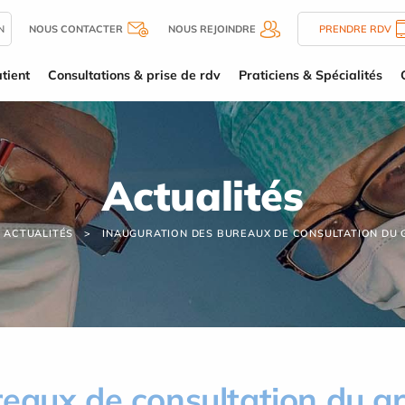
N
NOUS CONTACTER
NOUS REJOINDRE
PRENDRE RDV
tient
Consultations & prise de rdv
Praticiens & Spécialités
Actualités
ACTUALITÉS
INAUGURATION DES BUREAUX DE CONSULTATION DU 
reaux de consultation du g