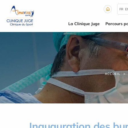
Panneau de gestion des cookies
FR
E
La Clinique Juge
Parcours pa
ACCUEIL
Inauguration des bu