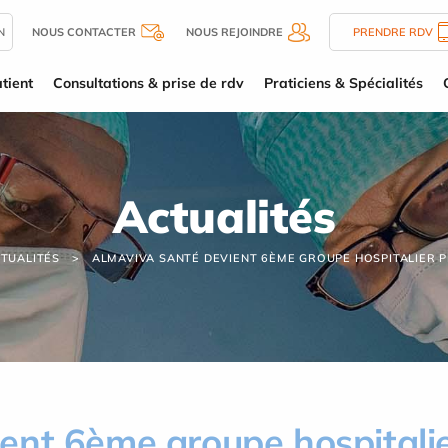
N
NOUS CONTACTER
NOUS REJOINDRE
PRENDRE RDV
tient
Consultations & prise de rdv
Praticiens & Spécialités
Actualités
TUALITÉS
ALMAVIVA SANTÉ DEVIENT 6ÈME GROUPE HOSPITALIER P
ent 6ème groupe hospitalie