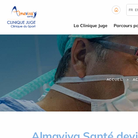
Panneau de gestion des cookies
FR
E
La Clinique Juge
Parcours pa
ACCUEIL
AC
Almaviva Santé devi