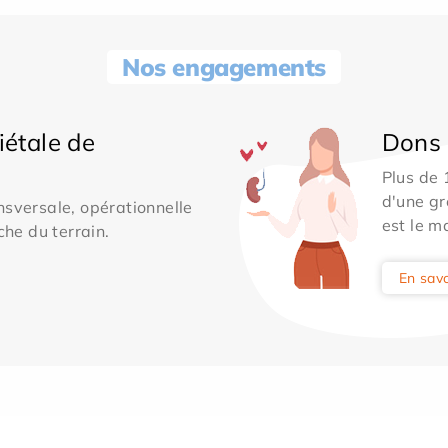
Nos engagements
iétale de
Dons 
Plus de
d'une gr
sversale, opérationnelle
est le m
che du terrain.
En savo