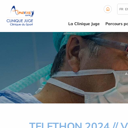
Panneau de gestion des cookies
FR
E
La Clinique Juge
Parcours pa
A
TELETHON 2024 //