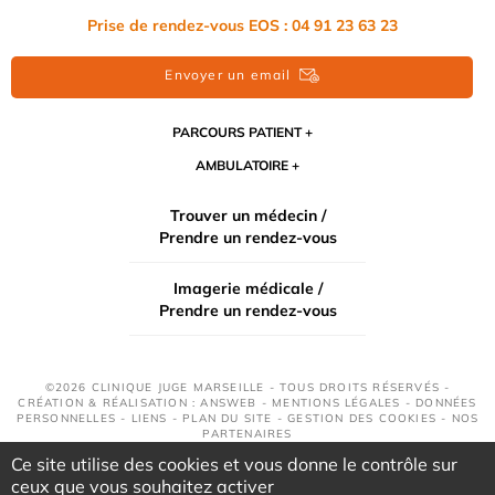
Prise de rendez-vous EOS : 04 91 23 63 23
Envoyer un email
PARCOURS PATIENT
AMBULATOIRE
Trouver un médecin /
Prendre un rendez-vous
Imagerie médicale /
Prendre un rendez-vous
©2026 CLINIQUE JUGE MARSEILLE - TOUS DROITS RÉSERVÉS -
CRÉATION & RÉALISATION : ANSWEB -
MENTIONS LÉGALES
-
DONNÉES
PERSONNELLES
-
LIENS
-
PLAN DU SITE
-
GESTION DES COOKIES
-
NOS
PARTENAIRES
Ce site utilise des cookies et vous donne le contrôle sur
ceux que vous souhaitez activer