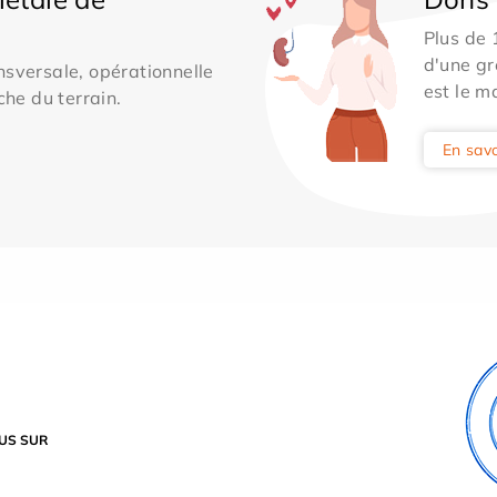
Plus de
d'une gr
sversale, opérationnelle
est le m
che du terrain.
En savo
US SUR